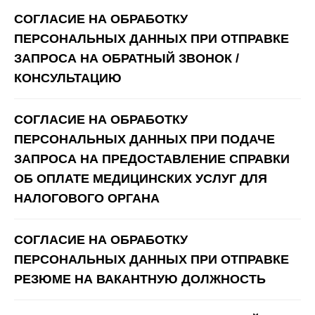
Лечение кожи
СОГЛАСИЕ НА ОБРАБОТКУ
ПЕРСОНАЛЬНЫХ ДАННЫХ ПРИ ОТПРАВКЕ
Лечение акне
ЗАПРОСА НА ОБРАТНЫЙ ЗВОНОК /
Лечение пигментации
КОНСУЛЬТАЦИЮ
Лечение сосудов
Лечение рубцов
СОГЛАСИЕ НА ОБРАБОТКУ
Лечение постакне
ПЕРСОНАЛЬНЫХ ДАННЫХ ПРИ ПОДАЧЕ
Лечение купероза
ЗАПРОСА НА ПРЕДОСТАВЛЕНИЕ СПРАВКИ
ОБ ОПЛАТЕ МЕДИЦИНСКИХ УСЛУГ ДЛЯ
Уходы для лица
НАЛОГОВОГО ОРГАНА
Чистка лица
СОГЛАСИЕ НА ОБРАБОТКУ
Брендовые уходы
ПЕРСОНАЛЬНЫХ ДАННЫХ ПРИ ОТПРАВКЕ
Аппаратные уходы
РЕЗЮМЕ НА ВАКАНТНУЮ ДОЛЖНОСТЬ
Авторские массажи
Миндальный пилинг