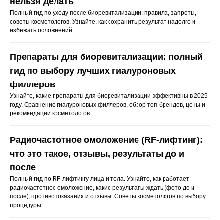
нельзя делать
SMAS-лифтинг Ultherapy
Полный гид по уходу после биоревитализации: правила, запреты,
Лазерное омоложение PicoSure
советы косметологов. Узнайте, как сохранить результат надолго и
избежать осложнений.
Микроигольчатый RF-лифтинг
Фотоомоложение BBL
Препараты для биоревитализации: полный
Forever Young BBL
гид по выбору лучших гиалуроновых
4-х ступенчатое омоложение BBL
филлеров
Лазерная биоревитализация Elite+
Узнайте, какие препараты для биоревитализации эффективны в 2025
году. Сравнение гиалуроновых филлеров, обзор топ-брендов, цены и
рекомендации косметологов.
Микротоковая терапия
Радиочастотное омоложение (RF-лифтинг):
что это такое, отзывы, результаты до и
Инъекционная косметология
после
Контурная пластика
Полный гид по RF-лифтингу лица и тела. Узнайте, как работает
радиочастотное омоложение, какие результаты ждать (фото до и
Биоревитализация и увлажнение
после), противопоказания и отзывы. Советы косметологов по выбору
процедуры.
Коррекция мимических морщин