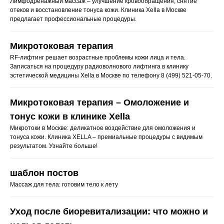
Лимфодренажный массаж – улучшение кровообращения, снятие
отеков и восстановление тонуса кожи. Клиника Xella в Москве
предлагает профессиональные процедуры.
Микротоковая терапия
RF-лифтинг решает возрастные проблемы кожи лица и тела.
Сертификаты
Записаться на процедуру радиоволнового лифтинга в клинику
эстетической медицины Xella в Москве по телефону 8 (499) 521-05-70.
Записаться
Микротоковая терапия – Омоложение и
тонус кожи в клинике Xella
+7 (499) 110-54-29
Микротоки в Москве: деликатное воздействие для омоложения и
info@xella.clinic
тонуса кожи. Клиника XELLA – премиальные процедуры с видимым
результатом. Узнайте больше!
Печатников переулок, 12
шаблон постов
Массаж для тела: готовим тело к лету
Аппаратная косметология
Уход после биоревитализации: что можно и