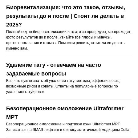
Мезотерапия
Биоревитализация: что это такое, отзывы,
Плазмотерапия
результаты до и после | Стоит ли делать в
Нитевой лифтинг
2025?
Полный гид по биоревитализации: что это за процедура, как проходит,
Коллагенотерапия
фото результатов до и после. Узнайте все плюсы и минусы,
Другие инъекции
противопоказания и отзывы. Поможем решить, стоит ли ее делать
именно вам.
Удаление тату и татуажа
Удаление тату - отвечаем на часто
задаваемые вопросы
Удаление татуировок
Все, что нужно знать об удалении тату: методы, эффективность,
Удаление татуажа бровей
возможные риски и советы. Ответы на популярные вопросы по
удалению татуировок
Удаление татуажа век (стрелки)
Удаление татуажа губ
Безоперационное омоложение Ultraformer
Удаление татуажа ремувером
MPT
Перманентный макияж
Безоперационное омоложение и подтяжка кожи Ultraformer MPT.
Записаться на SMAS-лифтинг в клинику эстетической медицины Xella.