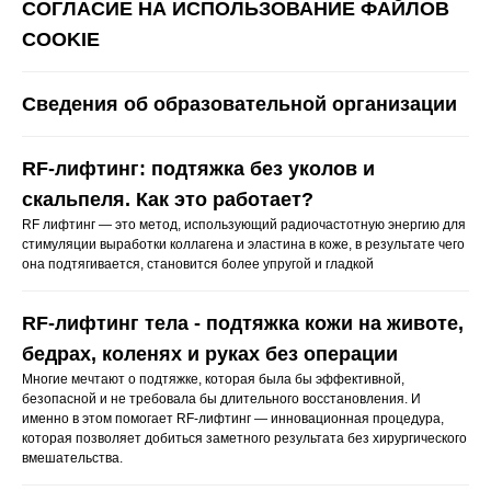
СОГЛАСИЕ НА ИСПОЛЬЗОВАНИЕ ФАЙЛОВ
COOKIE
Моделирование фигуры
Сведения об образовательной организации
Эндосфера
Криолиполиз на аппарате Coccon
RF-лифтинг: подтяжка без уколов и
Массаж в соляной пещере
скальпеля. Как это работает?
Обертывание
RF лифтинг — это метод, использующий радиочастотную энергию для
стимуляции выработки коллагена и эластина в коже, в результате чего
она подтягивается, становится более упругой и гладкой
Эстетика тела
RF-лифтинг тела - подтяжка кожи на животе,
Сахарная депиляция
бедрах, коленях и руках без операции
Восковая эпиляция
Многие мечтают о подтяжке, которая была бы эффективной,
Лазерная эпиляция Elite+
безопасной и не требовала бы длительного восстановления. И
именно в этом помогает RF-лифтинг — инновационная процедура,
которая позволяет добиться заметного результата без хирургического
вмешательства.
Капельницы