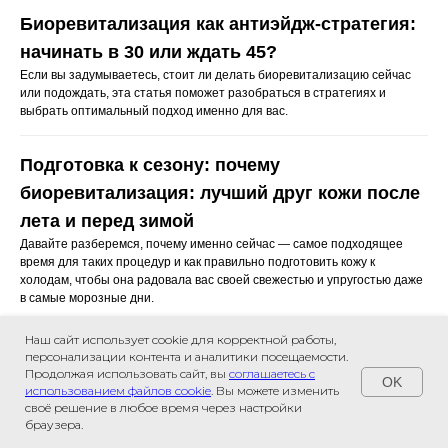
Комплексы
Биоревитализация как антиэйдж-стратегия:
начинать в 30 или ждать 45?
Если вы задумываетесь, стоит ли делать биоревитализацию сейчас
Консультации
или подождать, эта статья поможет разобраться в стратегиях и
выбрать оптимальный подход именно для вас.
Приём косметолога
Приём дерматолога
Подготовка к сезону: почему
Приём трихолога
биоревитализация: лучший друг кожи после
Приём невролога
лета и перед зимой
Давайте разберемся, почему именно сейчас — самое подходящее
Онлайн-консультации
время для таких процедур и как правильно подготовить кожу к
холодам, чтобы она радовала вас своей свежестью и упругостью даже
в самые морозные дни.
Документы
Наш сайт использует cookie для корректной работы,
Заявления
Мифы и правда о лазерном удалении
персонализации контента и аналитики посещаемости.
Продолжая использовать сайт, вы
соглашаетесь с
татуировок
Документы
OK
использованием файлов cookie
. Вы можете изменить
В этой статье мы подробно развенчаем популярные мифы и
своё решение в любое время через настройки
Связаться с нами
Политика конфиденциальности
расскажем, почему лазерное удаление — это современное,
браузера.
безопасное и эффективное решение, которое уже помогло миллионам
Договор оферты