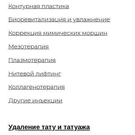
Лечение сосудов
Лечение рубцов
Лечение постакне
Лечение купероза
Уходы для лица
Чистка лица
Брендовые уходы
Аппаратные уходы
Авторские массажи
Миндальный пилинг
Моделирование фигуры