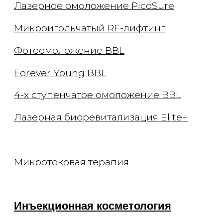
Коллагенотерапия
Другие инъекции
Удаление тату и татуажа
Удаление татуировок
Удаление татуажа бровей
Удаление татуажа век (стрелки)
Удаление татуажа губ
Удаление татуажа ремувером
Перманентный макияж
Лечение кожи
Лечение акне
Лечение пигментации