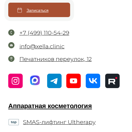
Фотоомоложение BBL
Forever Young BBL
4-х ступенчатое омоложение BBL
Лазерная биоревитализация Elite+
Микротоковая терапия
Инъекционная косметология
Контурная пластика
Биоревитализация и увлажнение
Коррекция мимических морщин
Мезотерапия
Плазмотерапия
Нитевой лифтинг