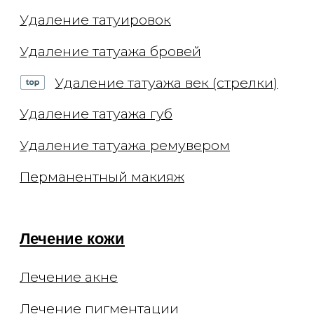
Эндосфера
Криолиполиз на аппарате Coccon
Массаж в соляной пещере
Обертывание
Эстетика тела
Сахарная депиляция
Восковая эпиляция
Лазерная эпиляция Elite+
Капельницы
Комплексы
Консультации