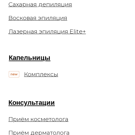
Лицензия Л041-01137-
77/00294513
Цены, приведённые на сайте, не
окончательные, не являются
публичной офертой и носят
информационный характер.
Администрация оставляет за собой
право изменять цены. Вы можете
уточнить стоимость по телефону.
Мы не рекомендуем использование
социальных сетей компании Meta:
Facebook и Instagram в связи с
признанием 21 марта 2022 Meta
Platforms Inc экстремистской
организацией по статье 282.2 УК РФ.