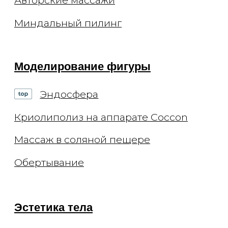
Способы оплаты
Специалисты
Оборудование
Отзывы
СМИ и медиа
Контакты
Вакансии
Блог
Статьи
Подкасты
© 2026 ООО "Арт де ла ви"
ИНН 7702770123
ОГРН 1117746693767