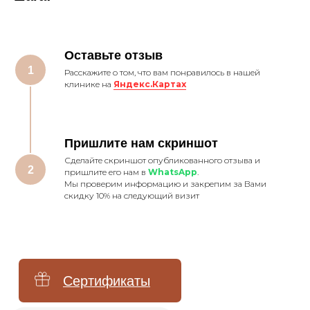
Сертификаты
Оставьте отзыв
Записаться
Расскажите о том, что вам понравилось в нашей
клинике на
Яндекс.Картах
+7 (499) 110-54-29
info@xella.clinic
Пришлите нам скриншот
Печатников переулок, 12
Сделайте скриншот опубликованного отзыва и
пришлите его нам в
WhatsApp
.
Мы проверим информацию и закрепим за Вами
скидку 10% на следующий визит
Аппаратная косметология
SMAS-лифтинг Ultherapy
Лазерное омоложение PicoSure
Микроигольчатый RF-лифтинг