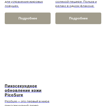
для устранения жировых
соляной пещере. Польза и
ловушек.
релакс в одном флаконе.
Подробнее
Подробнее
Пикосекундное
обновление кожи
PicoSure
PicoSure — это первый в мире
пикосекундный лазер