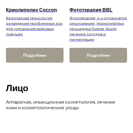
Криолиполиз Coccon
Фототерапия BBL
Безопасная технология
Фототерапия, 4-х ступенчатое
охлаждения проблемных зон
омоложение, термолифтинг,
для устранения жировых
процедура Forever Young,
ловушек
лечение сосудов и
пигментации
Подробнее
Подробнее
Лицо
Аппаратная, инъекционная косметология, лечение
кожи и косметологические уходы