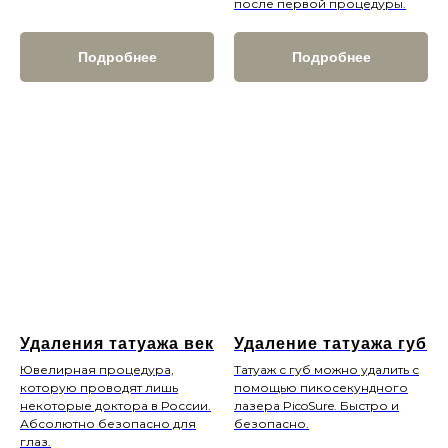
после первой процедуры.
Подробнее
Подробнее
Удаления татуажа век
Удаление татуажа губ
Ювелирная процедура,
Татуаж с губ можно удалить с
Запишитесь на консультацию по
которую проводят лишь
помощью пикосекундного
телефону
+7 (499) 110-54-29
или
некоторые доктора в России.
лазера PicoSure. Быстро и
заполните форму ниже
Абсолютно безопасно для
безопасно.
глаз.