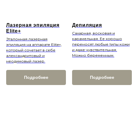
Лазерная эпиляция
Депиляция
Elite+
Сахарная, восковая и
карамельная. Ее хорошо
Эталонная лазерная
переносят любые типы кожи
эпиляция на аппарате Elite+,
и даже чувствительная.
который сочетает в себе
Можно беременным.
александритовый и
неодимовый лазер.
Подробнее
Подробнее
Сертификаты
Записаться
+7 (499) 110-54-29
info@xella.clinic
Печатников переулок, 12