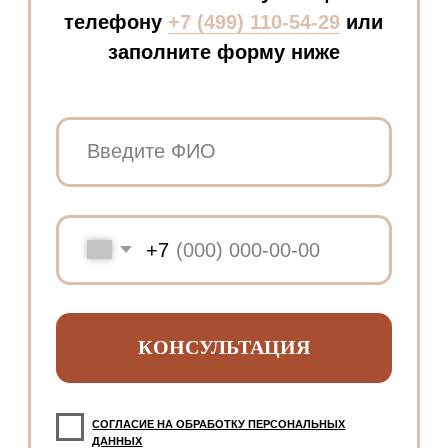
Восковая эпиляция
Лазерная эпиляция Elite+
Капельницы
Комплексы
Консультации
Приём косметолога
Приём дерматолога
Приём трихолога
Приём невролога
Онлайн-консультации
Документы