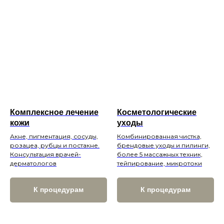
Комплексное лечение
Косметологические
кожи
уходы
Акне, пигментация, сосуды,
Комбинированная чистка,
розацеа, рубцы и постакне.
брендовые уходы и пилинги,
Консультация врачей-
более 5 массажных техник,
дерматологов
тейпирование, микротоки
К процедурам
К процедурам