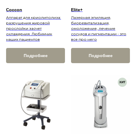
Удаление татуажа губ
Elite+
Coccon
Удаление татуажа ремувером
Лазерная эпиляция,
Аппарат для криолиполиза:
биоревитализация,
разрушения жировой
Перманентный макияж
омоложение, лечение
прослойки засчет
сосудов и пигментации - это
охлаждения. Любимчик
все про него
наших пациентов
Лечение кожи
Подробнее
Подробнее
Лечение акне
Лечение пигментации
Лечение сосудов
ХИТ
Лечение рубцов
Лечение постакне
Лечение купероза
Уходы для лица