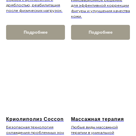
дряблостью, реабилитация
для эффективной коррекции
после физических нагрузок.
фигуры и улучшения качества
кожи.
Подробнее
Подробнее
Криолиполиз Coccon
Массажная терапия
Безопасная технология
Любые виды массажной
охлаждения проблемных зон
терапии в уникальной