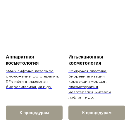
Аппаратная
Инъекционная
косметология
косметология
SMAS-лифтинг, лазерное
Контурная пластика,
омоложение, фототерапия,
биоревитализация,
RF-лифтинг, лазерная
коррекция морщин,
биоревитализация и др.
плазмотерапия,
мезотерапия, нитевой
лифтинг и др.
К процедурам
К процедурам