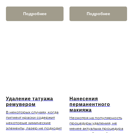
Подробнее
Подробнее
+7
КОНСУЛЬТАЦИЯ
СОГЛАСИЕ НА ОБРАБОТКУ ПЕРСОНАЛЬНЫХ
ДАННЫХ
при отправке запроса на обратный звонок,
консультацию, мастер-класс или запись на приём
Удаление татуажа
Нанесения
ремувером
перманентного
макияжа
В некоторых случаях, когда
пигмент краски содержит
Несмотря на популярность
некоторые химические
процедуры удаления, не
элементы, лазер не подходит
менее актуальна процедура