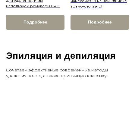
для удаления, и мы
нанесения. В нашей клинике
используем ремуверы CRC.
возможно и это!
Подробнее
Подробнее
Оплачивайте услуги
Долями
платеж раз 2 недели
Рассрочка
0%
от 5 банков
Эпиляция и депиляция
Сочетаем эффективные современные методы
Запись на
удаления волос, а также привычную классику.
консультацию
к
врачу-
косметологу
после отправки номера телефона, мы
свяжемся с вами в течение 15 минут
❯
+7
Соглашаюсь на обработку персональных данных
на
условиях, определенных
Политикой
конфиденциальности