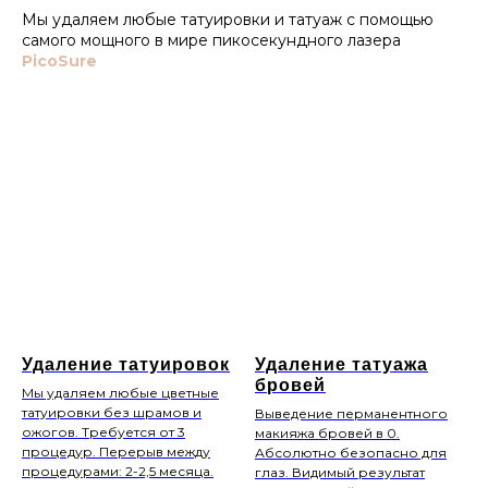
Мы удаляем любые татуировки и татуаж с помощью
самого мощного в мире пикосекундного лазера
PicoSure
Удаление татуировок
Удаление татуажа
бровей
Мы удаляем любые цветные
татуировки без шрамов и
Выведение перманентного
ожогов. Требуется от 3
макияжа бровей в 0.
процедур. Перерыв между
Абсолютно безопасно для
процедурами: 2-2,5 месяца.
глаз. Видимый результат