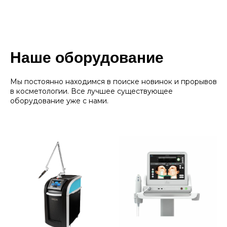
Аппаратная косметология
Наше оборудование
SMAS-лифтинг Ultherapy
Мы постоянно находимся в поиске новинок и прорывов
Лазерное омоложение PicoSure
в косметологии. Все лучшее существующее
оборудование уже с нами.
Микроигольчатый RF-лифтинг
Фотоомоложение BBL
Forever Young BBL
4-х ступенчатое омоложение BBL
Лазерная биоревитализация Elite+
Микротоковая терапия