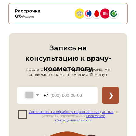
Блог
Статьи
Подкасты
© 2026 ООО "Арт де ла ви"
ИНН 7702770123
ОГРН 1117746693767
Лицензия Л041-01137-
77/00294513
Цены, приведённые на сайте, не
окончательные, не являются
публичной офертой и носят
информационный характер.
Администрация оставляет за собой