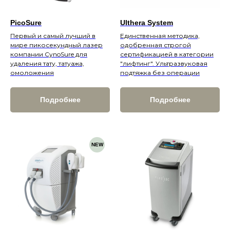
Инъекционная косметология
PicoSure
Ulthera System
Контурная пластика
Первый и самый лучший в
Единственная методика,
Биоревитализация и увлажнение
мире пикосекундный лазер
одобренная строгой
компании CynoSure для
сертификацией в категории
Коррекция мимических морщин
удаления тату, татуажа,
"лифтинг". Ультразвуковая
омоложения
подтяжка без операции
Мезотерапия
Плазмотерапия
Подробнее
Подробнее
Нитевой лифтинг
Коллагенотерапия
Другие инъекции
NEW
Удаление тату и татуажа
Удаление татуировок
Удаление татуажа бровей
Удаление татуажа век (стрелки)