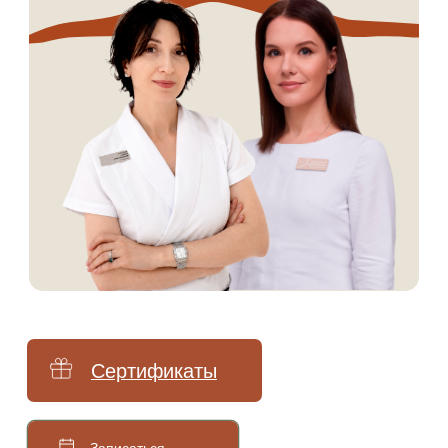
право изменять цены. Вы можете
уточнить стоимость по телефону.
Мы не рекомендуем использование
социальных сетей компании Meta:
Facebook и Instagram в связи с
признанием 21 марта 2022 Meta
Platforms Inc экстремистской
организацией по статье 282.2 УК РФ.