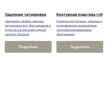
Удаление татуировок
Контурная пластика губ
Сведение любых цветных
Коррекция формы, объема и
татуировок в 0, без шрамов и
исправление асимметрии
рубцов на пикосекундном
сертифицированными
лазере PicoSure
филлерами
Подробнее
Подробнее