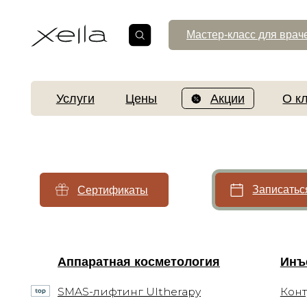
Мастер-класс для врачей
Услуги
Цены
Акции
О клинике
Записаться
Сертификаты
Аппаратная косметология
Инъекцио
SMAS-лифтинг Ultherapy
Контурная
Лазерное омоложение PicoSure
Биоревита
увлажнен
Микроигольчатый RF-лифтинг
Коррекци