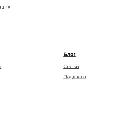
Блог
Статьи
Подкасты
чательные, не являются публичной офертой и носят
я оставляет за собой право изменять цены. Вы можете
льных сетей компании Meta: Facebook и Instagram в
Platforms Inc экстремистской организацией по статье