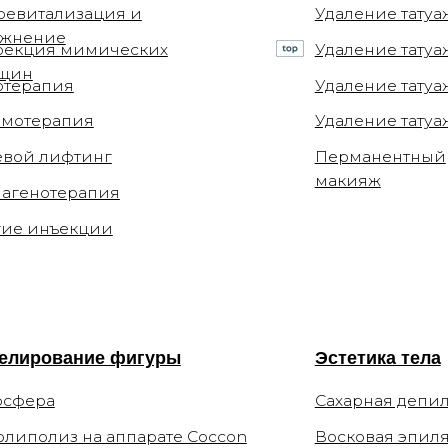
ия
Удаление татуажа губ
апия
Удаление татуажа ремуверо
ифтинг
Перманентный
макияж
терапия
ъекции
вание фигуры
Эстетика тела
а
Сахарная депиляция
из на аппарате Coccon
Восковая эпиляция
соляной пещере
Лазерная эпиляция
Elite+
ние