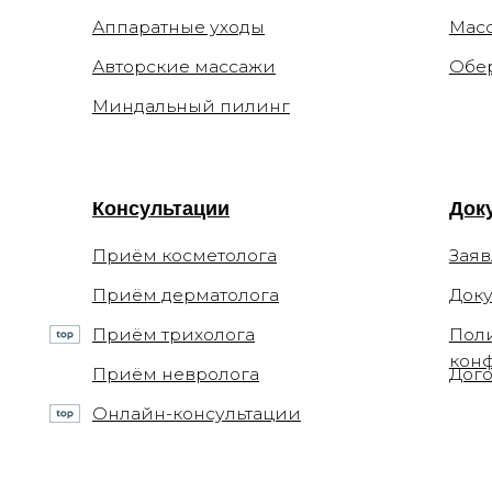
Консультации
Документ
Приём косметолога
Заявления
Приём дерматолога
Документ
Приём трихолога
Политика
конфиден
Приём невролога
Договор о
Онлайн-консультации
© 2026 ООО "Арт де ла ви"
ИНН 7702770123
+7 (499)
ОГРН 1117746693767
info@xel