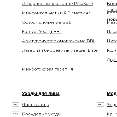
морщин
Фотоомоложение BBL
Мезотерап
Forever Young BBL
Плазмотер
4-х ступенчатое омоложение BBL
Нитевой л
Лазерная биоревитализация Elite+
Коллагено
Другие ин
Микротоковая терапия
Уходы для лица
Моделиро
Чистка лица
Эндосфер
Брендовые уходы
Криолипол
Аппаратные уходы
Массаж в 
Авторские массажи
Обертыва
Миндальный пилинг