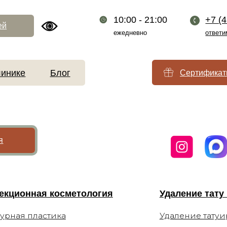
10:00 - 21:00
+7 (499) 110-54-2
ежедневно
ответим за 1 минуту
Блог
Сертификаты
нная косметология
Удаление тату и татуажа
 пластика
Удаление татуировок
лизация и
Удаление татуажа бровей
ие
я мимических
Удаление татуажа век (стрел