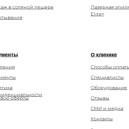
ы
О клинике
Способы оплаты
ы
Специалисты
Оборудование
циальности
ферты
Отзывы
СМИ и медиа
Контакты
Вакансии
Цены, приведённые на сайте, не окон
информационный характер. Администраци
уточнить стоимость по телефону.
 110-54-29
la.clinic
Мы не рекомендуем использование социа
связи с признанием 21 марта 2022 Meta 