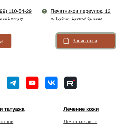
9
Печатников переулок, 12
м. Трубная, Цветной бульвар
Записаться
Лечение кожи
Лечение акне
Лечение
пигментации
ки)
Лечение сосудов