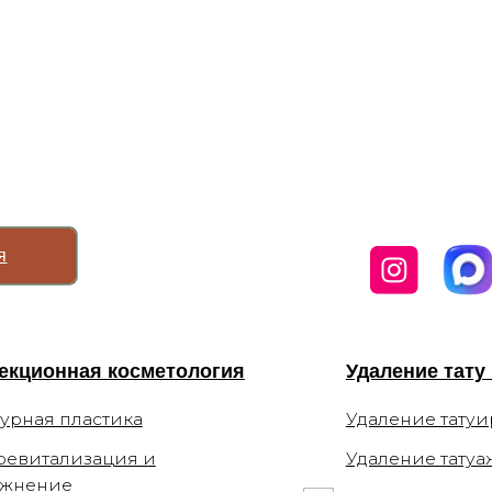
нная косметология
Удаление тату и татуажа
 пластика
Удаление татуировок
лизация и
Удаление татуажа бровей
ие
я мимических
Удаление татуажа век (стрел
ия
Удаление татуажа губ
апия
Удаление татуажа ремуверо
ифтинг
Перманентный
макияж
терапия