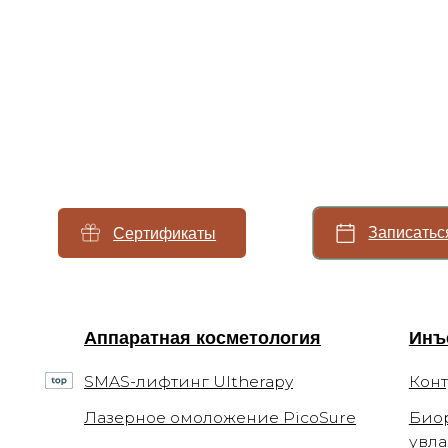
Записаться
Сертификаты
Аппаратная косметология
Инъекцио
SMAS-лифтинг Ultherapy
Контурная
Лазерное омоложение PicoSure
Биоревита
увлажнен
Микроигольчатый RF-лифтинг
Коррекци
морщин
Фотоомоложение BBL
Мезотерап
Forever Young BBL
Плазмотер
4-х ступенчатое омоложение BBL
Нитевой л
Лазерная биоревитализация Elite+
Коллагено