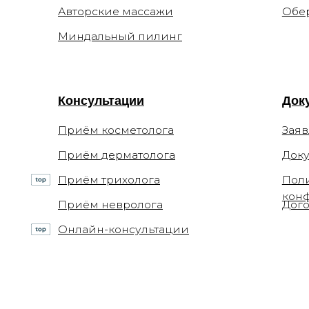
Приём дерматолога
Документ
Приём трихолога
Политика
конфиден
Приём невролога
Договор о
Онлайн-консультации
© 2026 ООО "Арт де ла ви"
ИНН 7702770123
+7 (499)
ОГРН 1117746693767
info@xel
Лицензия Л041-01137-
Печатни
77/00294513