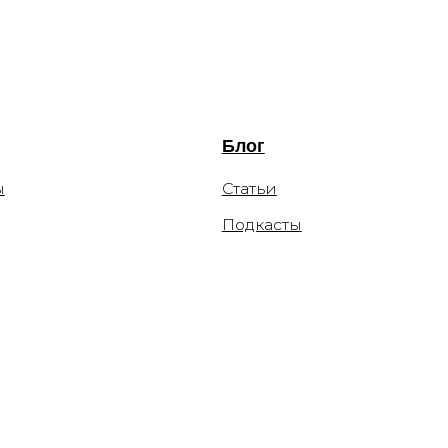
Подкасты
чательные, не являются публичной офертой и носят
я оставляет за собой право изменять цены. Вы можете
льных сетей компании Meta: Facebook и Instagram в
Platforms Inc экстремистской организацией по статье