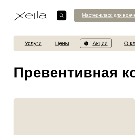
Мастер-класс для врачей
Услуги
Цены
Акции
О клинике
Превентивная кос