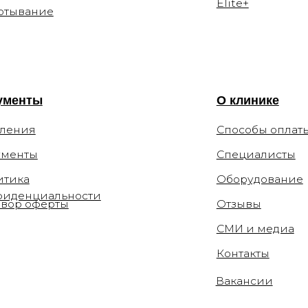
ы
Специалисты
Оборудование
циальности
ферты
Отзывы
СМИ и медиа
Контакты
Вакансии
Цены, приведённые на сайте, не окон
информационный характер. Администраци
уточнить стоимость по телефону.
 110-54-29
la.clinic
Мы не рекомендуем использование социа
связи с признанием 21 марта 2022 Meta 
282.2 УК РФ.
ков переулок, 12