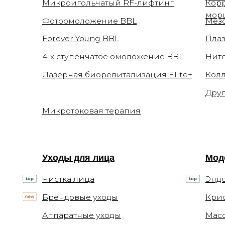
Другие ин
Микротоковая терапия
Уходы для лица
Моделиро
Чистка лица
Эндосфер
Брендовые уходы
Криолипол
Аппаратные уходы
Массаж в 
Авторские массажи
Обертыва
Миндальный пилинг
Консультации
Документ
Приём косметолога
Заявления