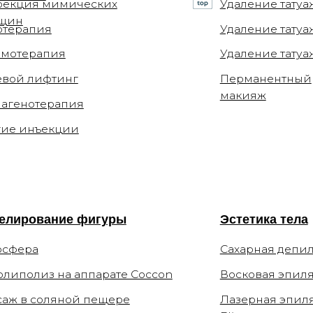
ъекции
вание фигуры
Эстетика тела
а
Сахарная депиляция
из на аппарате Coccon
Восковая эпиляция
соляной пещере
Лазерная эпиляция
Elite+
ние
ы
О клинике
Способы оплаты