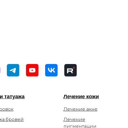
Лечение кожи
Лечение акне
Лечение
пигментации
ки)
Лечение сосудов
Лечение рубцов
м
Лечение постакне
Лечение купероза