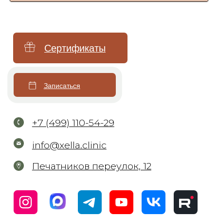
Микротоковая терапия
4
Александра Олейник @sasha_vnb
1:06:08
Инъекционная косметология
5
Тату студия Studio 168 @studio.168
1:22:47
Контурная пластика
6
Евгения Левшицкая @evgenia_levshickaya
1:21:08
Биоревитализация и увлажнение
7
Лена Ламар @lena_lamar
1:05:11
Коррекция мимических морщин
Мезотерапия
8
Майкл Бородин @borodinmichael
1:13:05
Плазмотерапия
9
Ольга Пивень @olgapiven
1:03:38
Нитевой лифтинг
Коллагенотерапия
10
Мария Михайлова. Часть I
1:04:43
Другие инъекции
11
Татьяна Ашхаруа
1:11:13
Удаление тату и татуажа
12
Оксана Левина
1:35:37
Удаление татуировок