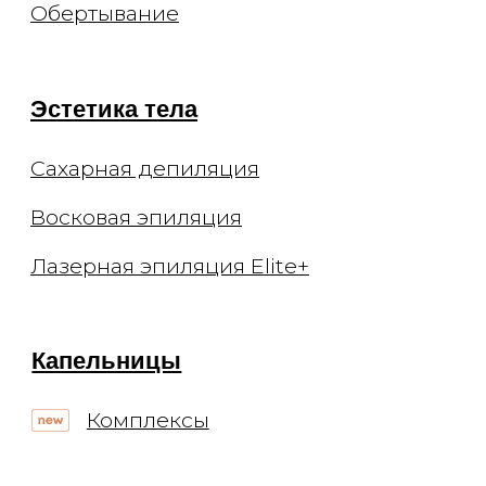
публичной офертой и носят
информационный характер.
Администрация оставляет за собой
право изменять цены. Вы можете
уточнить стоимость по телефону.
Мы не рекомендуем использование
социальных сетей компании Meta:
Facebook и Instagram в связи с
признанием 21 марта 2022 Meta
Platforms Inc экстремистской
организацией по статье 282.2 УК РФ.