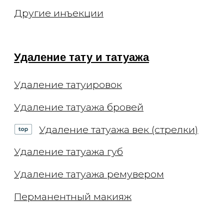
Эстетика тела
Сахарная депиляция
Восковая эпиляция
Лазерная эпиляция Elite+
Капельницы
Комплексы
Консультации
Приём косметолога
Приём дерматолога
Приём трихолога
Приём невролога
Онлайн-консультации