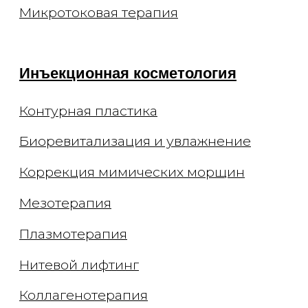
Уходы для лица
Чистка лица
Брендовые уходы
Аппаратные уходы
Авторские массажи
Миндальный пилинг
Моделирование фигуры
Эндосфера
Криолиполиз на аппарате Coccon
Массаж в соляной пещере
Обертывание