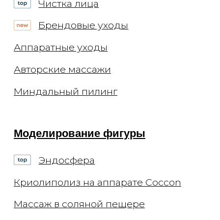
Контакты
Вакансии
Блог
Статьи
Подкасты
© 2026 ООО "Арт де ла ви"
ИНН 7702770123
ОГРН 1117746693767
Лицензия Л041-01137-
77/00294513
Цены, приведённые на сайте, не
окончательные, не являются