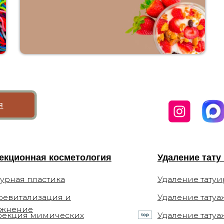
нная косметология
Удаление тату и татуажа
 пластика
Удаление татуировок
лизация и
Удаление татуажа бровей
ие
я мимических
Удаление татуажа век (стрел
ия
Удаление татуажа губ
апия
Удаление татуажа ремуверо
ифтинг
Перманентный
макияж
терапия