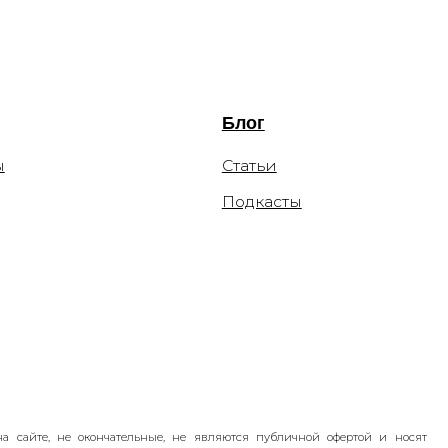
чательные, не являются публичной офертой и носят
я оставляет за собой право изменять цены. Вы можете
льных сетей компании Meta: Facebook и Instagram в
Platforms Inc экстремистской организацией по статье