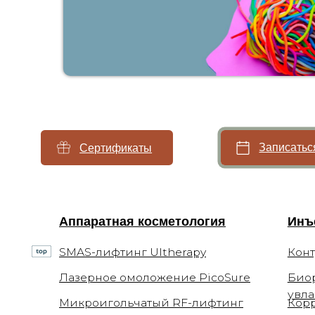
Записаться
Сертификаты
Аппаратная косметология
Инъекцио
SMAS-лифтинг Ultherapy
Контурная
Лазерное омоложение PicoSure
Биоревита
увлажнен
Микроигольчатый RF-лифтинг
Коррекци
морщин
Фотоомоложение BBL
Мезотерап
Forever Young BBL
Плазмотер
4-х ступенчатое омоложение BBL
Нитевой л
Лазерная биоревитализация Elite+
Коллагено