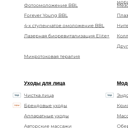
Другие ин
Микротоковая терапия
Уходы для лица
Моделиро
Чистка лица
Эндосфер
Брендовые уходы
Криолипол
Аппаратные уходы
Массаж в 
Авторские массажи
Обертыва
Миндальный пилинг
Консультации
Документ
Приём косметолога
Заявления
Приём дерматолога
Документ