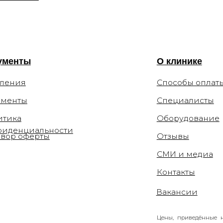
Оборудование
циальности
ферты
Отзывы
СМИ и медиа
Контакты
Вакансии
Цены, приведённые на сайте, не окон
информационный характер. Администраци
уточнить стоимость по телефону.
 110-54-29
la.clinic
Мы не рекомендуем использование социа
связи с признанием 21 марта 2022 Meta 
282.2 УК РФ.
ков переулок, 12