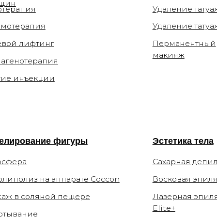
ъекции
вание фигуры
Эстетика тела
а
Сахарная депиляция
из на аппарате Coccon
Восковая эпиляция
соляной пещере
Лазерная эпиляция
Elite+
ние
ы
О клинике
Способы оплаты
ы
Специалисты