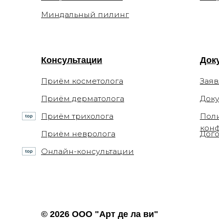
Приём трихолога
Политика
конфиден
Приём невролога
Договор о
Онлайн-консультации
© 2026 ООО "Арт де ла ви"
ИНН 7702770123
+7 (499)
ОГРН 1117746693767
info@xel
Лицензия Л041-01137-
Печатни
77/00294513