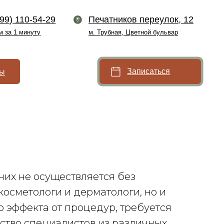
9
Печатников переулок, 12
м. Трубная, Цветной бульвар
Записаться
них не осуществляется без
осметологи и дерматологи, но и
о эффекта от процедур, требуется
ство специалистов из различных