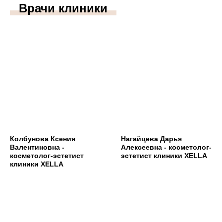
Врачи клиники
Аппаратная косметология
SMAS-лифтинг Ultherapy
Лазерное омоложение PicoSure
Микроигольчатый RF-лифтинг
Фотоомоложение BBL
Forever Young BBL
4-х ступенчатое омоложение BBL
Лазерная биоревитализация Elite+
Колбунова Ксения
Нагайцева Дарья
Валентиновна -
Алексеевна - косметолог-
косметолог-эстетист
эстетист клиники XELLA
Микротоковая терапия
клиники XELLA
Инъекционная косметология
Контурная пластика