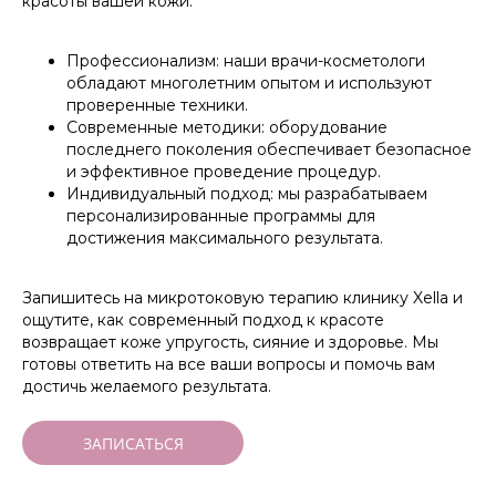
красоты вашей кожи.
Профессионализм: наши врачи-косметологи
обладают многолетним опытом и используют
проверенные техники.
Современные методики: оборудование
последнего поколения обеспечивает безопасное
и эффективное проведение процедур.
Индивидуальный подход: мы разрабатываем
Сертификаты
персонализированные программы для
достижения максимального результата.
Записаться
Запишитесь на микротоковую терапию клинику Xella и
ощутите, как современный подход к красоте
+7 (499) 110-54-29
возвращает коже упругость, сияние и здоровье. Мы
info@xella.clinic
готовы ответить на все ваши вопросы и помочь вам
достичь желаемого результата.
Печатников переулок, 12
ЗАПИСАТЬСЯ