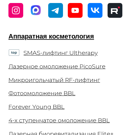
Авторские массажи
Миндальный пилинг
Моделирование фигуры
Эндосфера
Криолиполиз на аппарате Coccon
Массаж в соляной пещере
Обертывание
Эстетика тела
Сахарная депиляция
Восковая эпиляция
Лазерная эпиляция Elite+