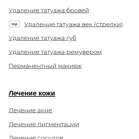
ОГРН 1117746693767
Лицензия Л041-01137-
77/00294513
Цены, приведённые на сайте, не
окончательные, не являются
публичной офертой и носят
информационный характер.
Администрация оставляет за собой
право изменять цены. Вы можете
уточнить стоимость по телефону.
Мы не рекомендуем использование
социальных сетей компании Meta:
Facebook и Instagram в связи с
признанием 21 марта 2022 Meta