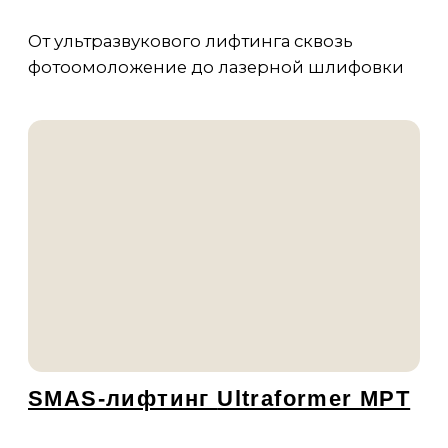
SMAS-лифтинг
Ultraformer MPT
Современный аппарат для нехирургического
лифтинга и контурирования, который использует
высокочастотные ультразвуковые волны.
о процедуре
записаться
Лазерная шлифовка и
омоложение на PicoSure