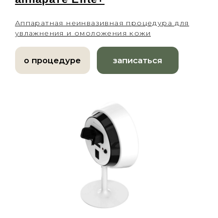
Микроигольчатый RF-лифтинг
Фотоомоложение BBL
Forever Young BBL
4-х ступенчатое омоложение BBL
Лазерная биоревитализация Elite+
Микротоковая терапия
Инъекционная косметология
Контурная пластика
Биоревитализация и увлажнение
Коррекция мимических морщин
Мезотерапия
Плазмотерапия