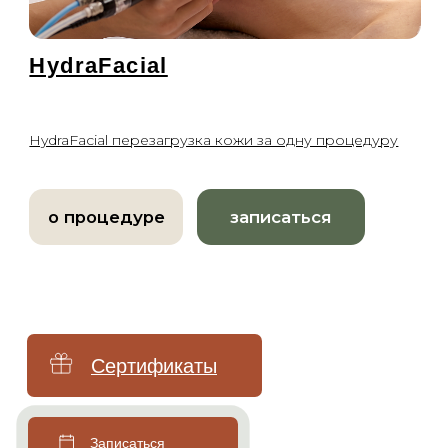
Лечение пигментации
Лечение сосудов
Лечение рубцов
Лечение постакне
Лечение купероза
Уходы для лица
Чистка лица
Брендовые уходы
Аппаратные уходы
Авторские массажи
Миндальный пилинг