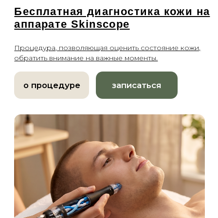
Нитевой лифтинг
Коллагенотерапия
Другие инъекции
Удаление тату и татуажа
Удаление татуировок
Удаление татуажа бровей
Удаление татуажа век (стрелки)
Удаление татуажа губ
Удаление татуажа ремувером
Перманентный макияж
Лечение кожи
Лечение акне