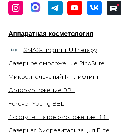
Удаление татуировок
Удаление татуажа бровей
Удаление татуажа век (стрелки)
Удаление татуажа губ
Удаление татуажа ремувером
Перманентный макияж
Лечение кожи
Лечение акне
Лечение пигментации
Лечение сосудов
Лечение рубцов
Лечение постакне