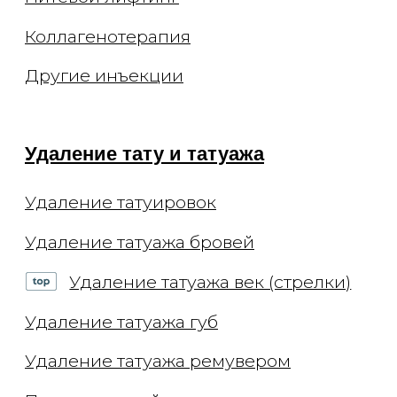
Эстетика тела
Сахарная депиляция
Восковая эпиляция
Лазерная эпиляция Elite+
Капельницы
Комплексы
Консультации
Приём косметолога
Приём дерматолога
Приём трихолога