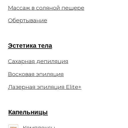
Цены, приведённые на сайте, не
окончательные, не являются
публичной офертой и носят
информационный характер.
Администрация оставляет за собой
право изменять цены. Вы можете
уточнить стоимость по телефону.
Мы не рекомендуем использование
социальных сетей компании Meta:
Facebook и Instagram в связи с
признанием 21 марта 2022 Meta
Platforms Inc экстремистской
организацией по статье 282.2 УК РФ.