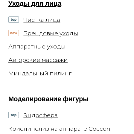
СМИ и медиа
Контакты
Вакансии
Блог
Статьи
Подкасты
© 2026 ООО "Арт де ла ви"
ИНН 7702770123
ОГРН 1117746693767
Лицензия Л041-01137-
77/00294513