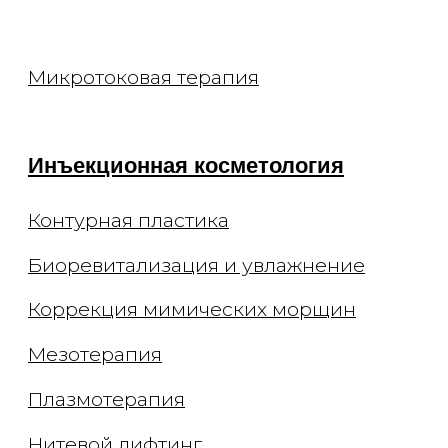
Лечение купероза
Уходы для лица
Чистка лица
Брендовые уходы
Аппаратные уходы
Авторские массажи
Миндальный пилинг
Моделирование фигуры
Эндосфера
Криолиполиз на аппарате Coccon
Массаж в соляной пещере
Обертывание