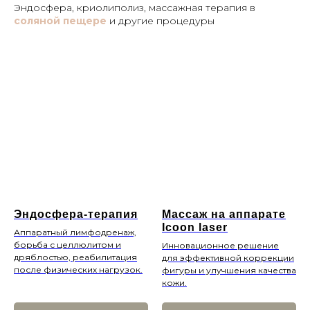
Эндосфера, криолиполиз, массажная терапия в
соляной пещере
и другие процедуры
Эндосфера-терапия
Массаж на аппарате
Icoon laser
Аппаратный лимфодренаж,
борьба с целлюлитом и
Инновационное решение
дряблостью, реабилитация
для эффективной коррекции
после физических нагрузок.
фигуры и улучшения качества
кожи.