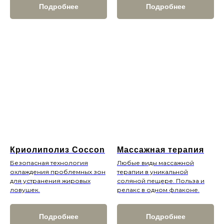
Подробнее
Подробнее
Криолиполиз Coccon
Массажная терапия
Безопасная технология
Любые виды массажной
охлаждения проблемных зон
терапии в уникальной
для устранения жировых
соляной пещере. Польза и
Сертификаты
ловушек.
релакс в одном флаконе.
Записаться
Подробнее
Подробнее