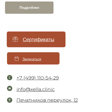
Подробнее
Микротоковая терапия
Инъекционная косметология
Контурная пластика
Биоревитализация и увлажнение
Коррекция мимических морщин
Мезотерапия
Плазмотерапия
Нитевой лифтинг
Коллагенотерапия
Другие инъекции
Удаление тату и татуажа