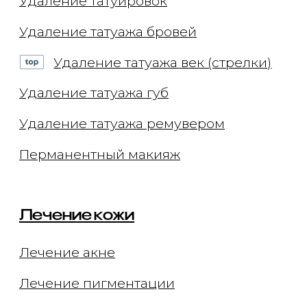
Криолиполиз на аппарате Coccon
Массаж в соляной пещере
Обертывание
Эстетика тела
Сахарная депиляция
Восковая эпиляция
Лазерная эпиляция Elite+
Капельницы
Комплексы
Консультации