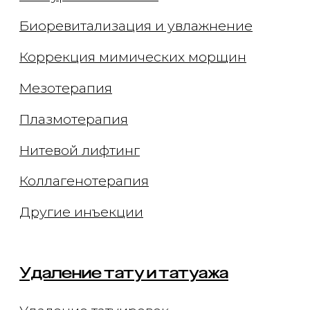
Лечение сосудов
Лечение рубцов
Лечение постакне
Лечение купероза
Уходы для лица
Чистка лица
Брендовые уходы
Аппаратные уходы
Авторские массажи
Миндальный пилинг
Моделирование фигуры
Эндосфера