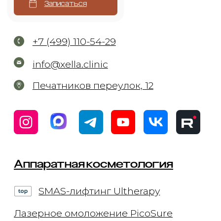
Forever Young BBL
4-х ступенчатое омоложение BBL
Лазерная биоревитализация Elite+
Микротоковая терапия
Инъекционная косметология
Контурная пластика
Биоревитализация и увлажнение
Коррекция мимических морщин
Мезотерапия
Плазмотерапия
Нитевой лифтинг
Коллагенотерапия