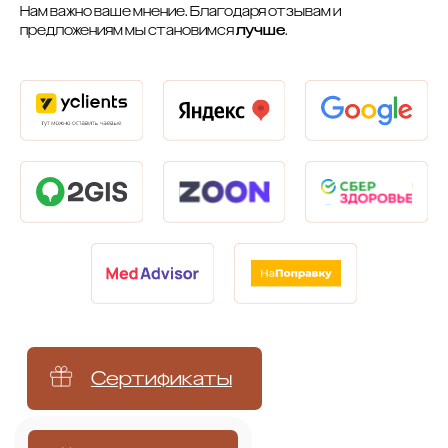
Нам важно ваше мнение. Благодаря отзывам и
Сертификаты
предложениям мы становимся
лучше
.
Записаться
+7 (499) 110-54-29
info@xella.clinic
Печатников переулок, 12
Аппаратная косметология
SMAS-лифтинг Ultherapy
Лазерное омоложение PicoSure
Микроигольчатый RF-лифтинг
Фотоомоложение BBL