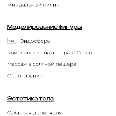
Специалисты
Оборудование
Отзывы
СМИ и медиа
Контакты
Вакансии
Блог
Статьи
Подкасты
© 2026 ООО "Арт де ла ви"
ИНН 7702770123
ОГРН 1117746693767