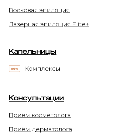
Лицензия Л041-01137-
77/00294513
Цены, приведённые на сайте, не
окончательные, не являются
публичной офертой и носят
информационный характер.
Администрация оставляет за собой
право изменять цены. Вы можете
уточнить стоимость по телефону.
Мы не рекомендуем использование
социальных сетей компании Meta:
Facebook и Instagram в связи с
признанием 21 марта 2022 Meta
Platforms Inc экстремистской
организацией по статье 282.2 УК РФ.