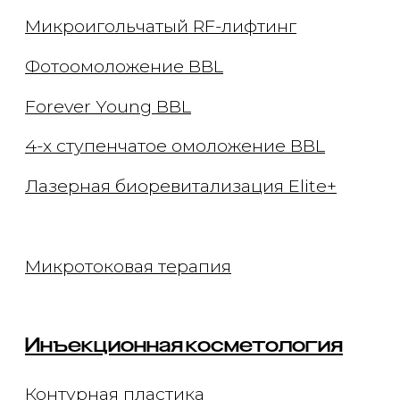
Другие инъекции
Удаление тату и татуажа
Удаление татуировок
Удаление татуажа бровей
Удаление татуажа век (стрелки)
Удаление татуажа губ
Удаление татуажа ремувером
Перманентный макияж
Лечение кожи
Лечение акне
Лечение пигментации