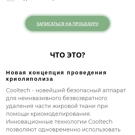
ЗАПИСАТЬСЯ НА ПРОЦЕДУРУ
ЧТО ЭТО?
СПЕЦИАЛЬНЫЕ ЦЕНЫ НА
НОВАКУТАН
И
ПРОФАЙЛО
Новая концепция проведения
ОТ 12 000 ₽
криолиполиза
Сooltech - новейший безопасный аппарат
ПРОФЕССИОНАЛИЗМ
для неинвазивного безвозвратного
удаления части жировой ткани при
помощи криомоделирования.
Инновационные технологии Cooltech
позволяют одновременно использовать
СКИДКИ ПРИ ПОКУПКЕ КУРСА