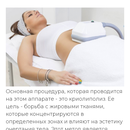
Плазмотерапия
Нитевой лифтинг
Коллагенотерапия
Другие инъекции
Удаление тату и татуажа
Удаление татуировок
Удаление татуажа бровей
Удаление татуажа век (стрелки)
Основная процедура, которая проводится
Удаление татуажа губ
на этом аппарате - это криолиполиз. Ее
Удаление татуажа ремувером
цель - борьба с жировыми тканями,
Перманентный макияж
которые концентрируются в
определенных зонах и влияют на эстетику
очертания тела. Этот метод является
Лечение кожи