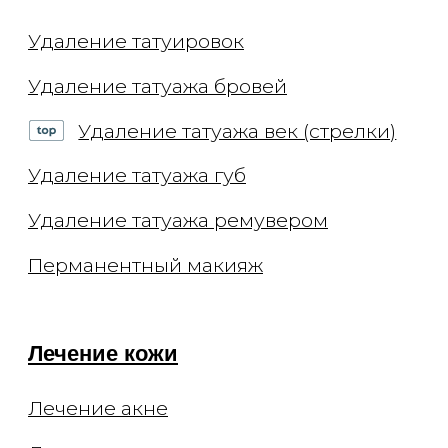
ИНН 7702770123
ОГРН 1117746693767
Лицензия Л041-01137-
77/00294513
Цены, приведённые на сайте, не
окончательные, не являются
публичной офертой и носят
информационный характер.
Администрация оставляет за собой
право изменять цены. Вы можете
уточнить стоимость по телефону.
Мы не рекомендуем использование
социальных сетей компании Meta:
Facebook и Instagram в связи с