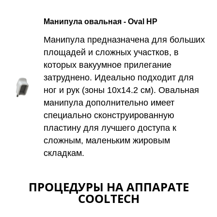
Лазерное омоложение PicoSure
Манипула овальная - Oval HP
Микроигольчатый RF-лифтинг
Манипула предназначена для больших
Фотоомоложение BBL
площадей и сложных участков, в
Forever Young BBL
которых вакуумное прилегание
4-х ступенчатое омоложение BBL
затруднено. Идеально подходит для
Лазерная биоревитализация Elite+
ног и рук (зоны 10х14.2 см). Овальная
манипула дополнительно имеет
специально сконструированную
Микротоковая терапия
пластину для лучшего доступа к
сложным, маленьким жировым
Инъекционная косметология
складкам.
Контурная пластика
Биоревитализация и увлажнение
ПРОЦЕДУРЫ НА АППАРАТЕ
COOLTECH
Коррекция мимических морщин
Мезотерапия