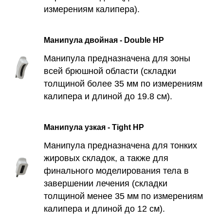
измерениям калипера).
Манипула двойная - Double HP
Сертификаты
Манипула предназначена для зоны
всей брюшной области (складки
Записаться
толщиной более 35 мм по измерениям
калипера и длиной до 19.8 см).
+7 (499) 110-54-29
info@xella.clinic
Манипула узкая - Tight HP
Печатников переулок, 12
Манипула предназначена для тонких
жировых складок, а также для
финального моделирования тела в
завершении лечения (складки
Аппаратная косметология
толщиной менее 35 мм по измерениям
калипера и длиной до 12 см).
SMAS-лифтинг Ultherapy