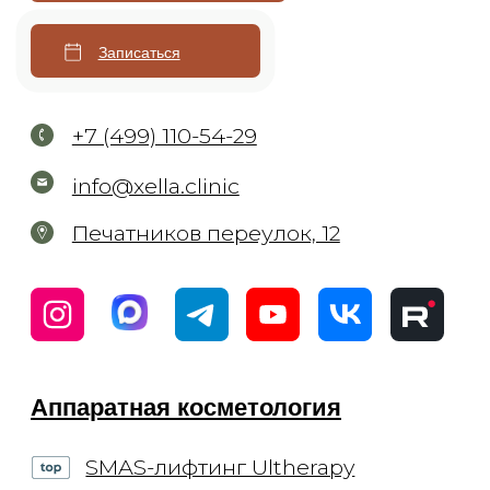
Моделирование фигуры
Эндосфера
Криолиполиз на аппарате Coccon
Массаж в соляной пещере
Обертывание
Эстетика тела
Сахарная депиляция
Восковая эпиляция
Лазерная эпиляция Elite+
Капельницы
Комплексы