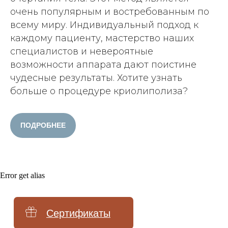
очень популярным и востребованным по
Лечение акне
всему миру. Индивидуальный подход к
Лечение пигментации
каждому пациенту, мастерство наших
специалистов и невероятные
Лечение сосудов
возможности аппарата дают поистине
Лечение рубцов
чудесные результаты. Хотите узнать
Лечение постакне
больше о процедуре криолиполиза?
Лечение купероза
ПОДРОБНЕЕ
Уходы для лица
Чистка лица
Брендовые уходы
Error get alias
Аппаратные уходы
Авторские массажи
Миндальный пилинг