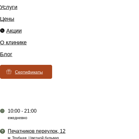
Услуги
Цены
Акции
О клинике
Блог
Сертификаты
10:00 - 21:00
ежедневно
Печатников переулок, 12
Блог клиники Xella
м. Трубная, Цветной бульвар