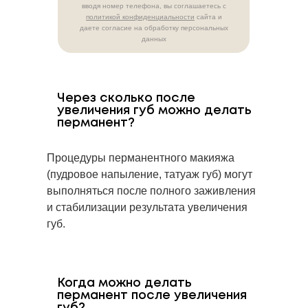
вводя номер телефона, вы соглашаетесь с
политикой конфиденциальности
сайта и
даете согласие на обработку персональных
данных
+7
Через сколько после
увеличения губ можно делать
перманент?
КОНСУЛЬТАЦИЯ
Процедуры перманентного макияжа
Отправляя заявку на консультацию, вы принимаете
политику
конфиденциальности
, а также даете согласие на обработку
(пудровое напыление, татуаж губ) могут
персональных данных.
выполняться после полного заживления
и стабилизации результата увеличения
губ.
Когда можно делать
перманент после увеличения