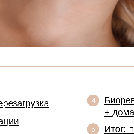
Биоре
4
ерезагрузка
+ дом
ации
Итог: 
5