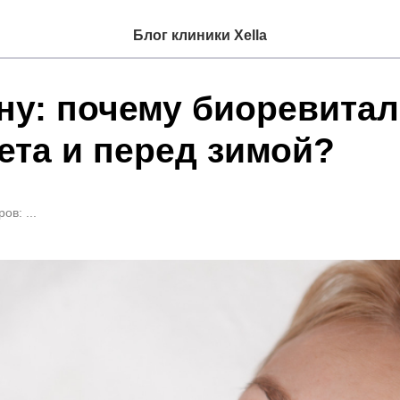
Блог клиники Xella
ону: почему биоревита
ета и перед зимой?
ов: ...