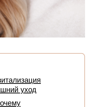
витализация
ашний уход
почему