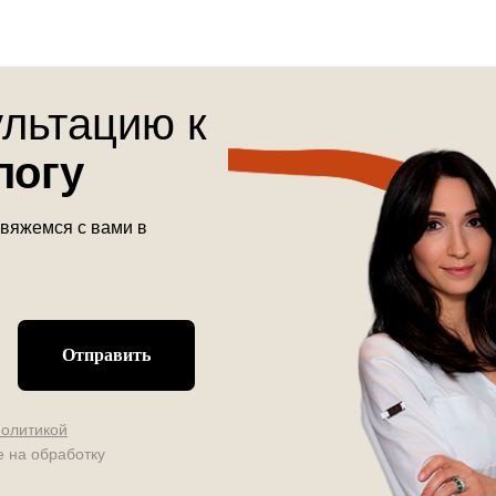
ультацию к
логу
свяжемся с вами в
Отправить
политикой
е на обработку