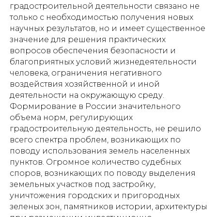
градостроительной деятельности связано не
только с необходимостью получения новых
научных результатов, но и имеет существенное
значение для решения практических
вопросов обеспечения безопасности и
благоприятных условий жизнедеятельности
человека, ограничения негативного
воздействия хозяйственной и иной
деятельности на окружающую среду.
Формирование в России значительного
объема норм, регулирующих
градостроительную деятельность, не решило
всего спектра проблем, возникающих по
Сертификаты
поводу использования земель населенных
пунктов. Огромное количество судебных
споров, возникающих по поводу выделения
Записаться
земельных участков под застройку,
уничтожения городских и пригородных
+7 (499) 110-54-29
зеленых зон, памятников истории, архитектуры
info@xella.clinic