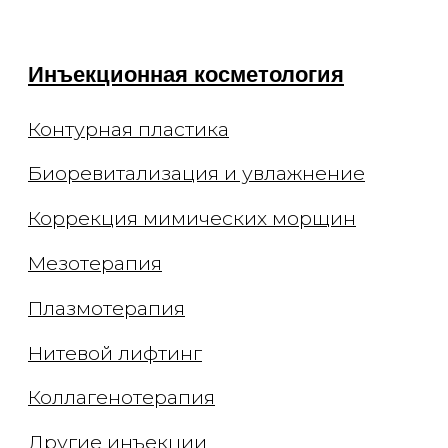
Уходы для лица
Чистка лица
Брендовые уходы
Аппаратные уходы
Авторские массажи
Миндальный пилинг
Моделирование фигуры
Эндосфера
Криолиполиз на аппарате Coccon
Массаж в соляной пещере
Обертывание
Эстетика тела