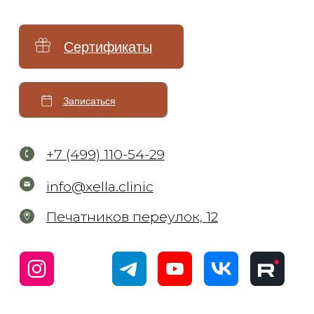
Инъекционная косметология
Контурная пластика
Биоревитализация и увлажнение
Коррекция мимических морщин
Мезотерапия
Плазмотерапия
Нитевой лифтинг
Коллагенотерапия
Другие инъекции
Удаление тату и татуажа
Удаление татуировок