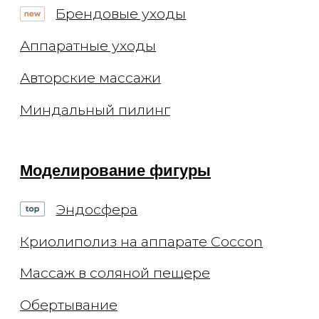
Вакансии
Блог
Статьи
Подкасты
© 2026 ООО "Арт де ла ви"
ИНН 7702770123
ОГРН 1117746693767
Лицензия Л041-01137-
77/00294513
Цены, приведённые на сайте, не
окончательные, не являются
публичной офертой и носят