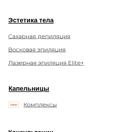
информационный характер.
Администрация оставляет за собой
право изменять цены. Вы можете
уточнить стоимость по телефону.
Мы не рекомендуем использование
социальных сетей компании Meta:
Facebook и Instagram в связи с
признанием 21 марта 2022 Meta
Platforms Inc экстремистской
организацией по статье 282.2 УК РФ.