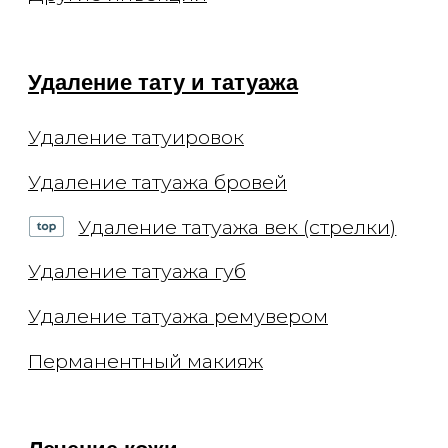
Сахарная депиляция
Восковая эпиляция
Лазерная эпиляция Elite+
Капельницы
Комплексы
Консультации
Приём косметолога
Приём дерматолога
Приём трихолога
Приём невролога
Онлайн-консультации