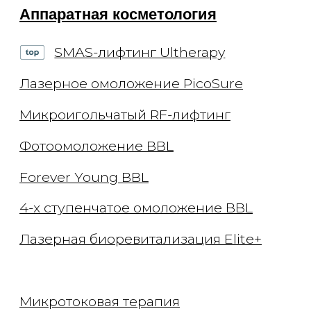
Удаление татуажа бровей
Удаление татуажа век (стрелки)
Удаление татуажа губ
Удаление татуажа ремувером
Перманентный макияж
Лечение кожи
Лечение акне
Лечение пигментации
Лечение сосудов
Лечение рубцов
Лечение постакне
Лечение купероза