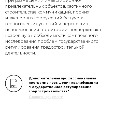
при размещении инвестиционно-
привлекательных объектов, хаотичного
Печатников переулок, 12
строительства коммуникаций, прочих
инженерных сооружений без учета
геологических условий и перспектив
использования территории, подчеркивают
назревшую необходимость комплексного
Аппаратная косметология
исследования проблем государственного
SMAS-лифтинг Ultherapy
регулирования градостроительной
деятельности.
Лазерное омоложение PicoSure
Микроигольчатый RF-лифтинг
Фотоомоложение BBL
Дополнительная профессиональная
Forever Young BBL
программа повышения квалификации
4-х ступенчатое омоложение BBL
"Государственное регулирование
градостроительства"
Лазерная биоревитализация Elite+
Скачать документ
Микротоковая терапия