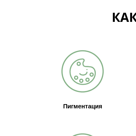
КА
Пигментация