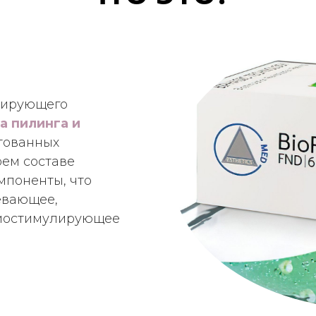
 000 ₽
зирующего
а пилинга и
тованных
ЙЛО
оем составе
ПРОФЕССИОНАЛИЗМ
мпоненты, что
евающее,
иостимулирующее