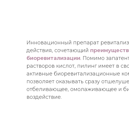
ОТ 12
Инновационный препарат ревитали
действия, сочетающий
преимуществ
биоревитализации
. Помимо запатен
СПЕЦИАЛЬНЫЕ ЦЕНЫ НА
НОВАКУТАН
И
ПРОФА
растворов кислот, пилинг имеет в св
активные биоревитализационные ко
позволяет оказывать сразу отшелуш
отбеливающее, омолаживающее и б
И ПРИ ПОКУПКЕ КУРСА
воздействие.