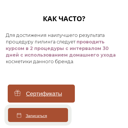
Лечение купероза
КАК ЧАСТО?
Уходы для лица
Чистка лица
Для достижения наилучшего результата
Брендовые уходы
процедуру пилинга следует
проводить
Аппаратные уходы
курсом в 2 процедуры с интервалом 30
дней с использованием домашнего ухода
Авторские массажи
косметики данного бренда.
Миндальный пилинг
Моделирование фигуры
Эндосфера
Криолиполиз на аппарате Coccon
Массаж в соляной пещере
Обертывание