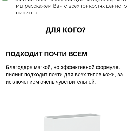
мы расскажем Вам о всех тонкостях данного
+7 (499) 110-54-29
пилинга
info@xella.clinic
Печатников переулок, 12
ДЛЯ КОГО?
ПОДХОДИТ ПОЧТИ ВСЕМ
Аппаратная косметология
Благодаря мягкой, но эффективной формуле,
SMAS-лифтинг Ultherapy
пилинг подходит почти для всех типов кожи, за
Лазерное омоложение PicoSure
исключением очень чувствительной.
Микроигольчатый RF-лифтинг
Фотоомоложение BBL
Forever Young BBL
4-х ступенчатое омоложение BBL
Лазерная биоревитализация Elite+