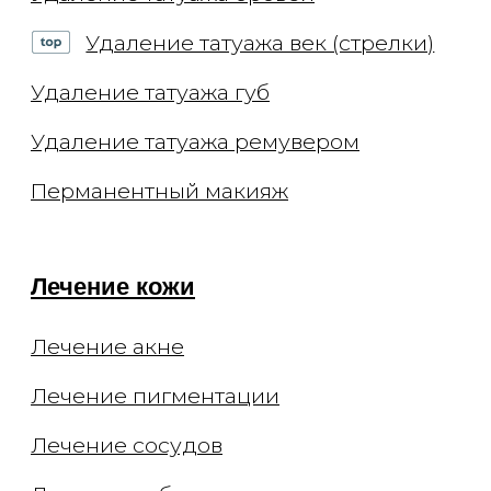
окончательные, не являются
публичной офертой и носят
информационный характер.
Администрация оставляет за собой
право изменять цены. Вы можете
уточнить стоимость по телефону.
Мы не рекомендуем использование
социальных сетей компании Meta:
Facebook и Instagram в связи с
признанием 21 марта 2022 Meta
Platforms Inc экстремистской
организацией по статье 282.2 УК РФ.