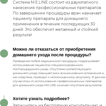
Система M.E.LINE состоит из двухэтапного
нанесения профессиональных препаратов.
По завершении процедуры врач назначает
пациенту препараты для домашнего
применения в течение последующих 30
дней. Это обеспечит желаемый и стойкий
результат.
Можно ли отказаться от приобретения
домашнего ухода после процедуры?
Проведение любой медицинской процедуры подразумевает
использование пациентом специализированного
постпроцедурного ухода. Отсутствие соответствующего
домашнего ухода повышает риск возникновения осложнений и,
как следствие, приводит к неполноценному результату. В данном
случае отказ от использования профессиональных препаратов
для домашнего ухода M.E.LINE означает отсутствие результатов.
Сертификаты
Хотите узнать подробнее?
Записаться
Запишитесь на бесплатную консультацию, и