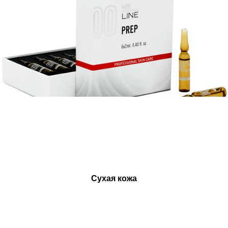
Микротоковая терапия
Инъекционная косметология
Контурная пластика
Биоревитализация и увлажнение
Коррекция мимических морщин
Мезотерапия
Плазмотерапия
Нитевой лифтинг
Коллагенотерапия
Сухая кожа
Другие инъекции
Удаление тату и татуажа