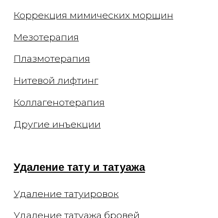
СМИ и медиа
Контакты
Вакансии
Блог
Статьи
Подкасты
© 2026 ООО "Арт де ла ви"
ИНН 7702770123
ОГРН 1117746693767
Лицензия Л041-01137-
77/00294513
Цены, приведённые на сайте, не