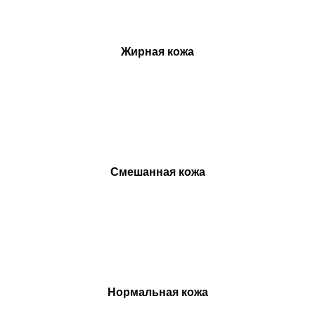
Удаление татуировок
Удаление татуажа бровей
Жирная кожа
Удаление татуажа век (стрелки)
Удаление татуажа губ
Удаление татуажа ремувером
Перманентный макияж
Смешанная кожа
Лечение кожи
Лечение акне
Лечение пигментации
Лечение сосудов
Лечение рубцов
Нормальная кожа
Лечение постакне