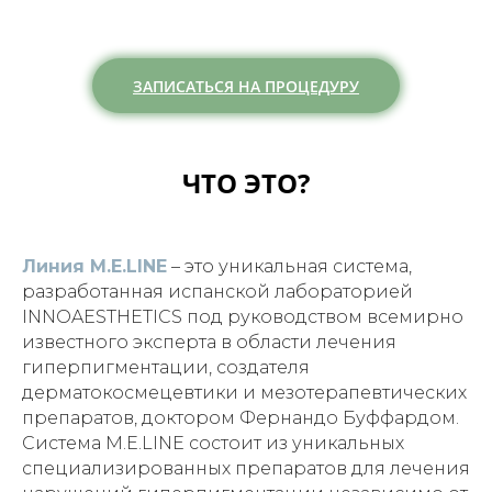
ЗАПИСАТЬСЯ НА ПРОЦЕДУРУ
ЧТО ЭТО?
СПЕЦИАЛЬНЫЕ ЦЕНЫ НА
НОВАКУТАН
И
ПРОФАЙЛО
Линия M.E.LINE
– это уникальная система,
ОТ 12 000 ₽
разработанная испанской лабораторией
INNOAESTHETICS под руководством всемирно
известного эксперта в области лечения
ПРОФЕССИОНАЛИЗМ
гиперпигментации, создателя
дерматокосмецевтики и мезотерапевтических
препаратов, доктором Фернандо Буффардом.
Система M.E.LINE состоит из уникальных
специализированных препаратов для лечения
СКИДКИ ПРИ ПОКУПКЕ КУРСА