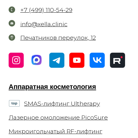
Эстетика тела
Сахарная депиляция
Восковая эпиляция
Лазерная эпиляция Elite+
Капельницы
Комплексы
Консультации
Приём косметолога
Приём дерматолога
Приём трихолога