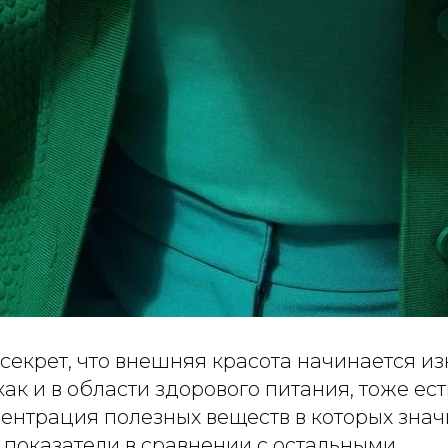
 секрет, что внешняя красота начинается из
 как и в области здорового питания, тоже ес
центрация полезных веществ в которых зна
 показатели в сравнении с остальными