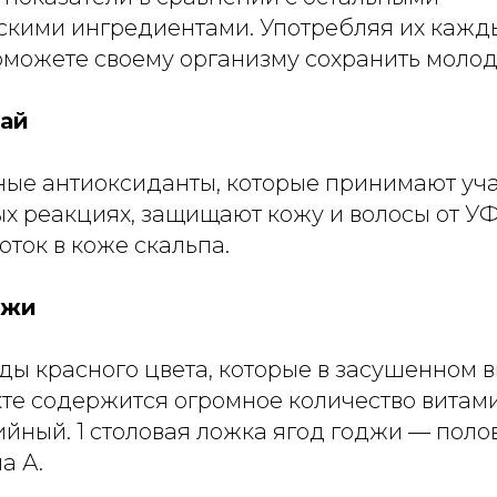
скими ингредиентами. Употребляя их кажды
можете своему организму сохранить молодо
чай
ые антиоксиданты, которые принимают уча
х реакциях, защищают кожу и волосы от УФ
ток в коже скальпа.
джи
ды красного цвета, которые в засушенном 
те содержится огромное количество витами
йный. 1 столовая ложка ягод годжи — поло
а А.