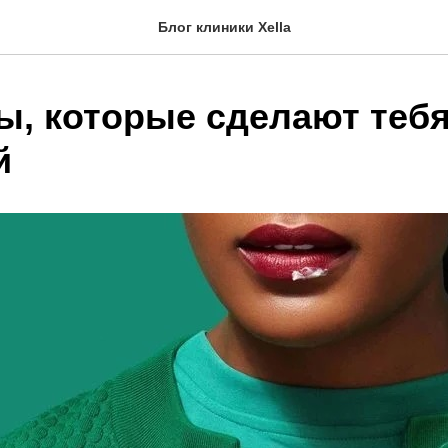
Блог клиники Xella
ы, которые сделают теб
й