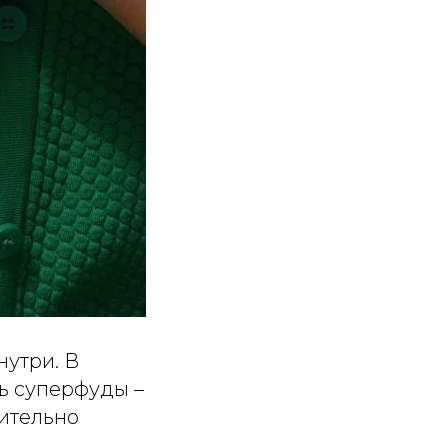
нутри. В
ть суперфуды –
чительно