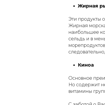
Жирная ры
Эти продукты
Жирная морска
наибольшее ко
сельдь и в мен
морепродуктов
следовательно
Киноа
Основное преим
Но содержит н
витамины групп
С заботой о Вас