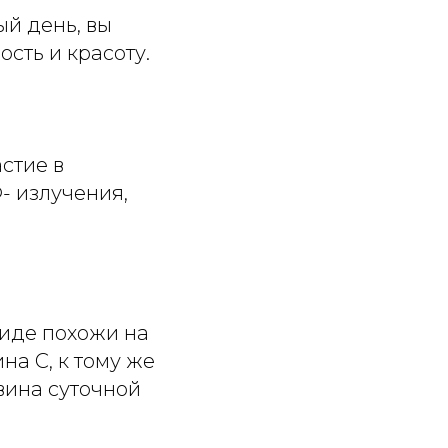
й день, вы
сть и красоту.
стие в
- излучения,
виде похожи на
на С, к тому же
вина суточной