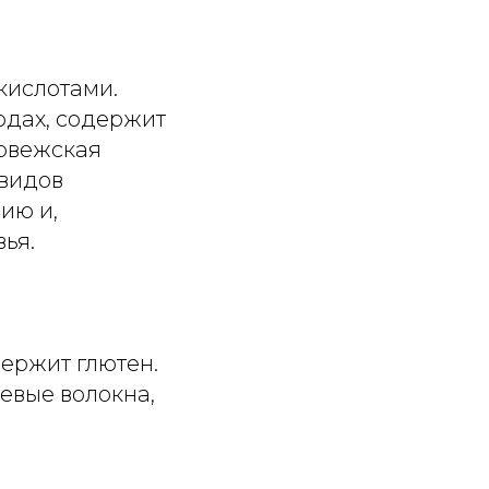
ислотами.
одах, содержит
орвежская
 видов
ию и,
ья.
держит глютен.
евые волокна,