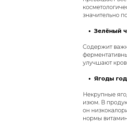
косметологиче
значительно по
Зелёный 
Содержит важн
ферментативны
улучшают крово
Ягоды го
Некрупные яго
изюм. В продук
он низкокалори
нормы витамин