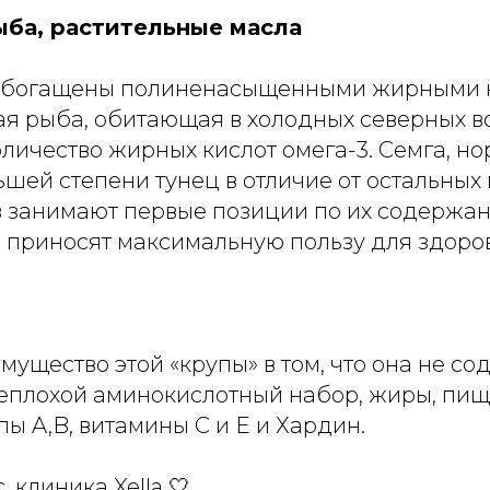
ба, растительные масла
 обогащены полиненасыщенными жирными к
я рыба, обитающая в холодных северных в
личество жирных кислот омега-3. Семга, н
ьшей степени тунец в отличие от остальных
 занимают первые позиции по их содержан
, приносят максимальную пользу для здоров
ущество этой «крупы» в том, что она не со
еплохой аминокислотный набор, жиры, пищ
ы A,B, витамины C и E и Хардин.
, клиника Xella 🤍