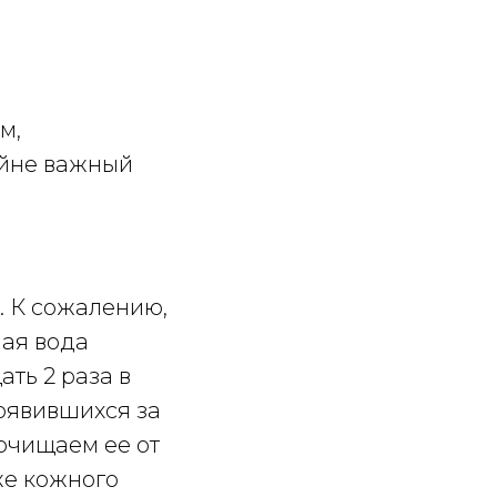
м,
айне важный
. К сожалению,
ная вода
ть 2 раза в
появившихся за
 очищаем ее от
 же кожного