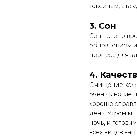
токсинам, ата
3. Сон
Сон – это то в
обновлением и
процесс для з
4. Качес
Очищение кожи 
очень многие п
хорошо справл
день. Утром мы
ночь, и готови
всех видов заг