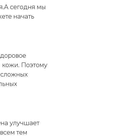
я.А сегодня мы
жете начать
Здоровое
 кожи. Поэтому
, сложных
альных
Она улучшает
всем тем