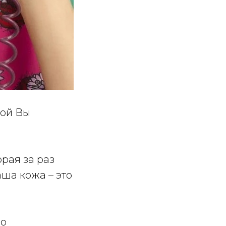
рой Вы
орая за раз
аша кожа – это
но