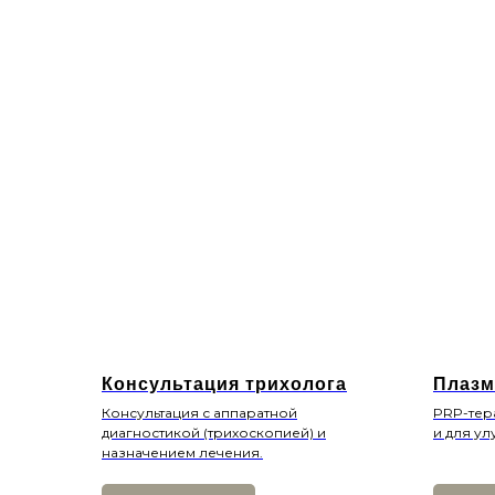
Консультация трихолога
Плазм
Консультация с аппаратной
PRP-тер
диагностикой (трихоскопией) и
и для ул
назначением лечения.