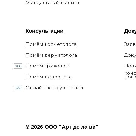
Приём трихолога
Политика
конфиден
Приём невролога
Договор о
Онлайн-консультации
© 2026 ООО "Арт де ла ви"
ИНН 7702770123
+7 (499)
ОГРН 1117746693767
info@xel
Лицензия Л041-01137-
Печатни
77/00294513