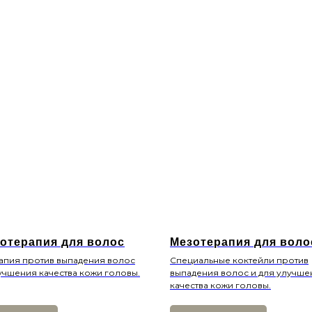
отерапия для волос
Мезотерапия для воло
апия против выпадения волос
Специальные коктейли против
учшения качества кожи головы.
выпадения волос и для улучше
качества кожи головы.