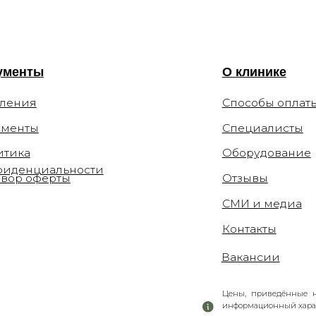
Оборудование
циальности
ферты
Отзывы
СМИ и медиа
Контакты
Вакансии
Цены, приведённые на сайте, не окон
информационный характер. Администраци
уточнить стоимость по телефону.
 110-54-29
la.clinic
Мы не рекомендуем использование социа
связи с признанием 21 марта 2022 Meta 
282.2 УК РФ.
ков переулок, 12