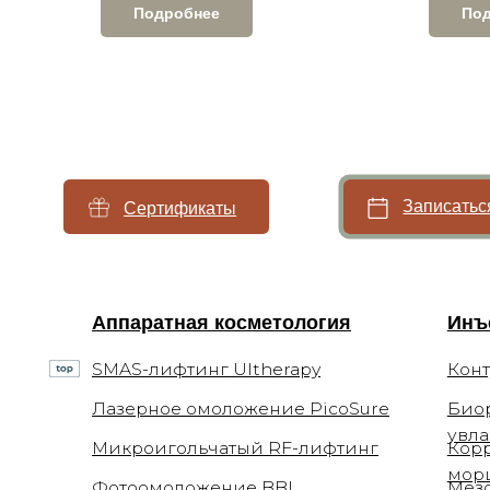
Подробнее
По
Записаться
Сертификаты
Аппаратная косметология
Инъекцио
SMAS-лифтинг Ultherapy
Контурная
Лазерное омоложение PicoSure
Биоревита
увлажнен
Микроигольчатый RF-лифтинг
Коррекци
морщин
Фотоомоложение BBL
Мезотерап
Forever Young BBL
Плазмотер
4-х ступенчатое омоложение BBL
Нитевой л
Лазерная биоревитализация Elite+
Коллагено
Другие ин