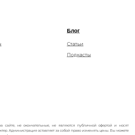
чательные, не являются публичной офертой и носят
я оставляет за собой право изменять цены. Вы можете
льных сетей компании Meta: Facebook и Instagram в
Platforms Inc экстремистской организацией по статье