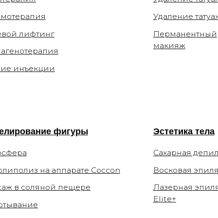
вание фигуры
Эстетика тела
а
Сахарная депиляция
из на аппарате Coccon
Восковая эпиляция
соляной пещере
Лазерная эпиляция
Elite+
ние
ы
О клинике
Способы оплаты
ы
Специалисты