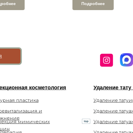
дробнее
Подробнее
нная косметология
Удаление тату и татуажа
 пластика
Удаление татуировок
лизация и
Удаление татуажа бровей
ие
я мимических
Удаление татуажа век (стрел
ия
Удаление татуажа губ
апия
Удаление татуажа ремуверо
ифтинг
Перманентный
макияж
терапия
ъекции