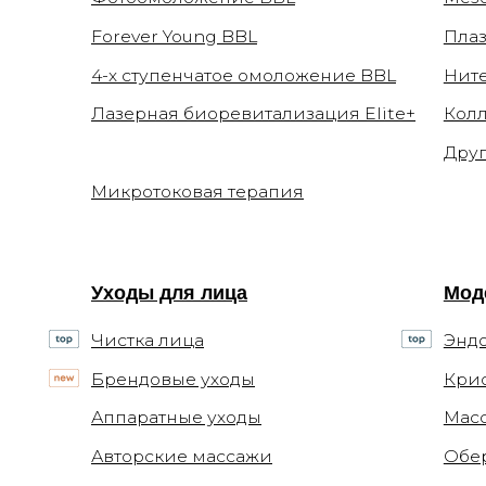
Микротоковая терапия
Уходы для лица
Моделиро
Чистка лица
Эндосфер
Брендовые уходы
Криолипол
Аппаратные уходы
Массаж в 
Авторские массажи
Обертыва
Миндальный пилинг
Консультации
Документ
Приём косметолога
Заявления
Приём дерматолога
Документ