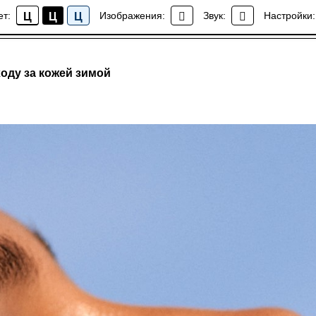
ет:
Изображения:
Звук:
Настройки:
Ц
Ц
Ц
СМИ о клинике
ходу за кожей зимой