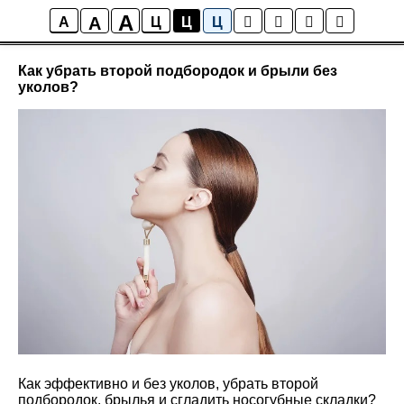
A
A
Блог клиники Xella
A
Ц
Ц
Ц
Как убрать второй подбородок и брыли без
уколов?
Как эффективно и без уколов, убрать второй
подбородок, брылья и сгладить носогубные складки?