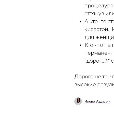
процедура
оттянув ил
А кто- то 
кислотой.
для женщи
Кто - то п
перманент 
"дорогой" 
Дорого не то, 
высокие резуль
Илона Авдалян