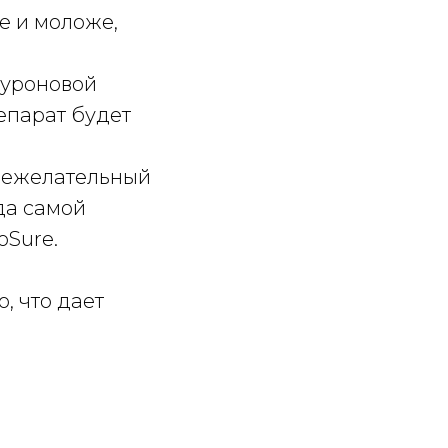
е и моложе,
луроновой
епарат будет
в нежелательный
да самой
oSure.
, что дает