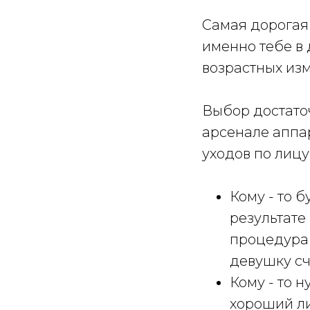
Самая дорогая
именно тебе в
возрастных из
Выбор достато
арсенале аппа
уходов по лицу 
Кому - то 
результате
процедура
девушку сч
Кому - то 
хороший ли