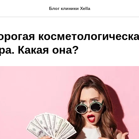
Блог клиники Xella
орогая косметологическ
ра. Какая она?