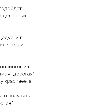
 подойдет
ределенных
едур, и в
илингов и
пилингов и в
амая "дорогая"
у красивее, а
а и получить
рогая"