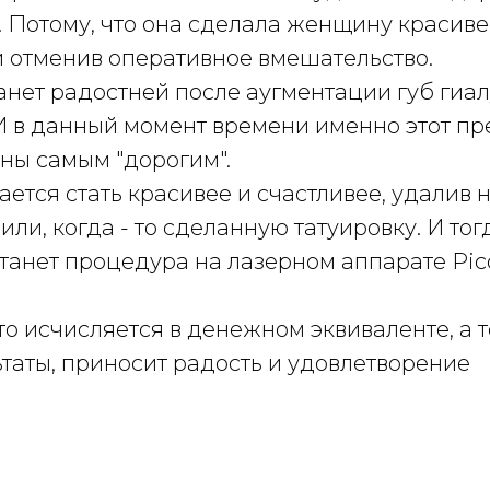
.
Потому, что она сделала женщину красиве
и отменив оперативное вмешательство.
станет радостней после аугментации губ гиа
И в данный момент времени именно этот пр
ны самым "дорогим".
ытается стать красивее и счастливее, удали
или, когда - то сделанную татуировку.
И тог
станет процедура на лазерном аппарате Pic
что исчисляется в денежном эквиваленте, а то
таты, приносит радость и удовлетворение