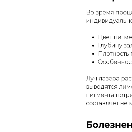
Во время проц
индивидуально
Цвет пигме
Глубину за
Плотность 
Особеннос
Луч лазера ра
выводятся лим
пигмента потр
составляет не 
Болезнен