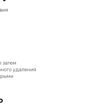
твия
е затем
лного удаления
торыми
о