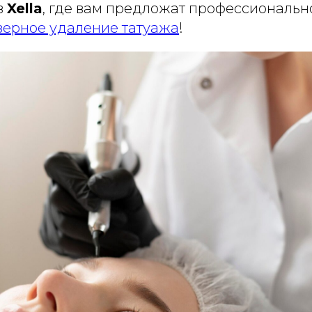
в
Xella
, где вам предложат профессиональн
зерное удаление татуажа
!