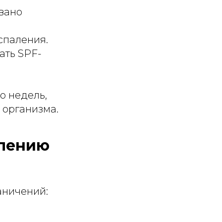
вано
спаления.
ать SPF-
о недель,
 организма.
алению
аничений: