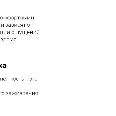
екомфортными
 зависят от
зации ощущений
 время
жа
ненность – это
о
ого заживления