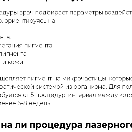
едуры врач подбирает параметры воздейс
, ориентируясь на:
нта.
легания пигмента.
пигмента
ти кожи
сщепляет пигмент на микрочастицы, которы
фатической системой из организма. Для по
ебуется от 5 процедур, интервал между ко
менее 6-8 недель.
на ли процедура лазерног