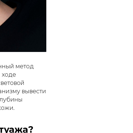
нный метод
 ходе
световой
ганизму вывести
глубины
кожи.
атуажа?