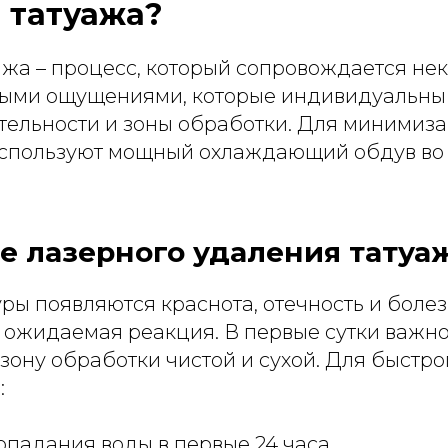
 татуажа?
ажа – процесс, который сопровождается н
ыми ощущениями, которые индивидуальны и
ительности и зоны обработки. Для миними
спользуют мощный охлаждающий обдув во
е лазерного удаления татуа
ы появляются краснота, отечность и болез
и ожидаемая реакция. В первые сутки важн
зону обработки чистой и сухой. Для быстр
:
опадания воды в первые 24 часа.