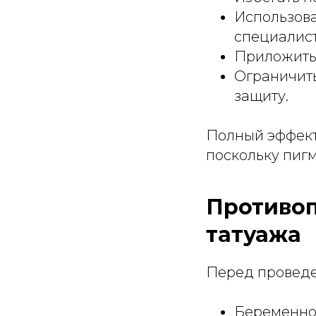
Использова
специалис
Приложить
Ограничить
защиту.
Полный эффект
поскольку пигм
Противоп
татуажа
Перед проведе
Беременнос