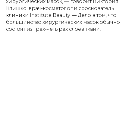
хирургических масок, — говорит Виктория
Клишко, врач-косметолог и сооснователь
клиники Institute Beauty. — Дело в том, что
большинство хирургических масок обычно
состоят из трех-четырех слоев ткани,
дополненных двумя фильтрующими листами,
и поэтому плохо пропускают воду, создавая
окклюзию, „тепличные“ условия для
микроорганизмов. В то же время тканевые
маски изготавливают из текстильных
материалов, таких как хлопок, полиэстер или
шелк, которые гораздо лучше „дышат“. Поэтому
один из советов для людей с проблемной
кожей — поменять материал маски, вместо
хирургическую носить тканевую».
Кроме того, маску надо правильно
использовать. «Одну маску можно носить
не более четырех часов. Обязательна гигиена:
если у вас многоразовая маска, не забывайте
ее стирать. Одноразовые маски грамотно