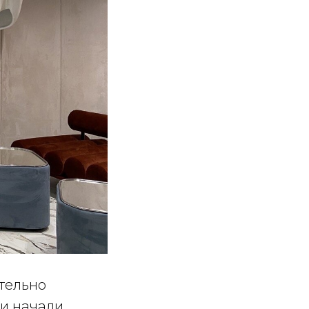
ательно
ки начали