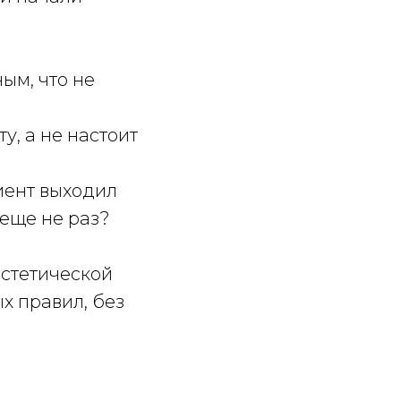
ым, что не
у, а не настоит
иент выходил
еще не раз?
эстетической
х правил, без