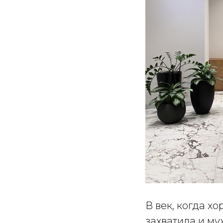
В век, когда х
захватила и м