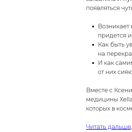
появляться чут
Возникает 
придется 
Как быть у
на перекра
И как сами
от них сия
Вместе с Ксен
медицины Xella
которых в косм
Читать дальше