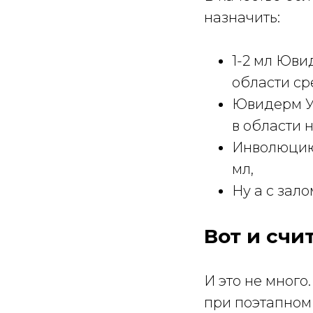
назначить:
1-2 мл Юви
области ср
Ювидерм Ул
в области 
Инволюцию 
мл,
Ну а с зал
Вот и счи
И это не много
при поэтапном