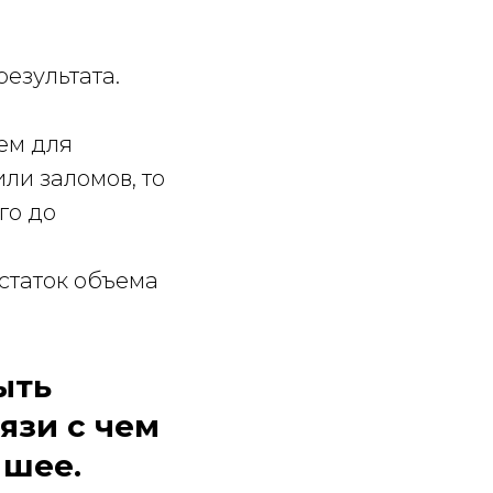
результата.
ем для
ли заломов, то
го до
статок объема
ыть
язи с чем
 шее.