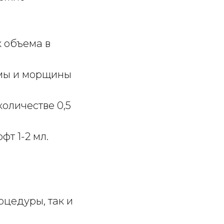
 объема в
омы и морщины
оличестве 0,5
т 1-2 мл.
оцедуры, так и