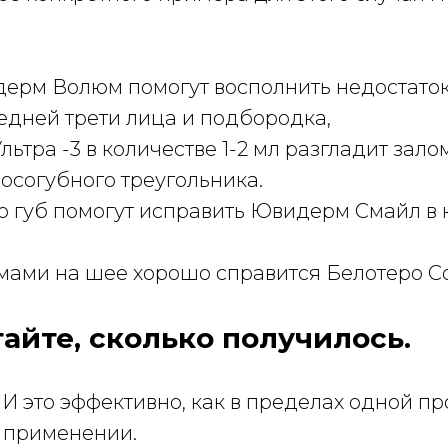
дерм Волюм помогут восполнить недостаток
едней трети лица и подбородка,
ьтра -3 в количестве 1-2 мл разгладит зал
носогубного треугольника.
губ помогут исправить Ювидерм Смайл в к
омами на шее хорошо справится Белотеро Соф
тайте, сколько получилось.
. И это эффективно, как в пределах одной пр
 применении.