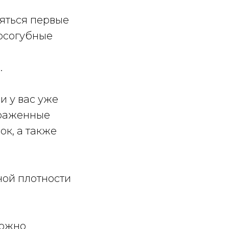
яться первые
носогубные
.
и у вас уже
ыраженные
к, а также
ной плотности
можно