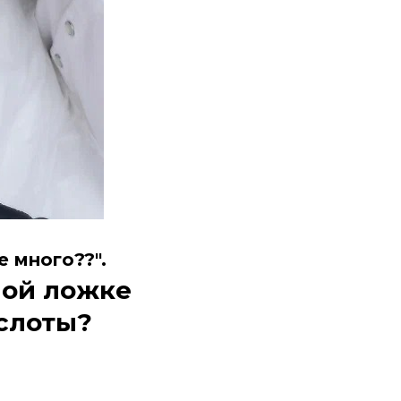
е много??".
тной ложке
слоты?